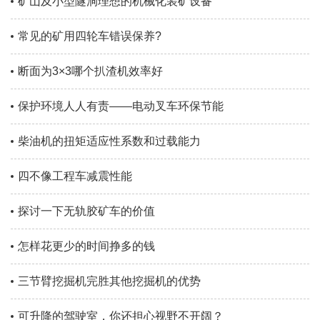
矿山及小型隧洞理想的机械化装矿设备
常见的矿用四轮车错误保养?
断面为3×3哪个扒渣机效率好
保护环境人人有责——电动叉车环保节能
柴油机的扭矩适应性系数和过载能力
四不像工程车减震性能
探讨一下无轨胶矿车的价值
怎样花更少的时间挣多的钱
三节臂挖掘机完胜其他挖掘机的优势
可升降的驾驶室，你还担心视野不开阔？