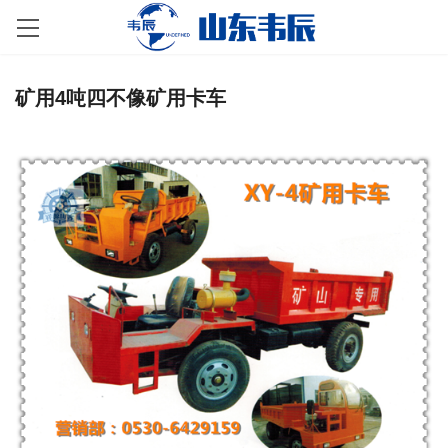
矿用4吨四不像矿用卡车