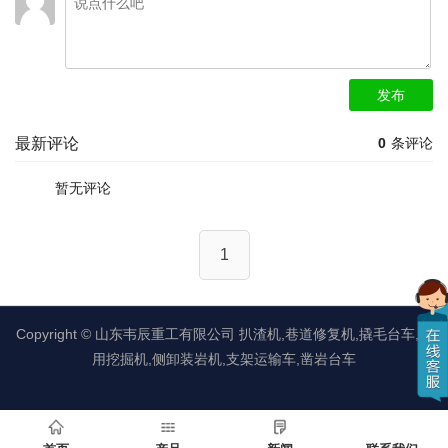
发布
最新评论
0
条评论
暂无评论
1
Copyright ©
山东韦辰重工有限公司
扒渣机,巷道修复机,撬毛台车,矿
用挖掘机,侧卸装岩机,支架运输车,凿岩台车