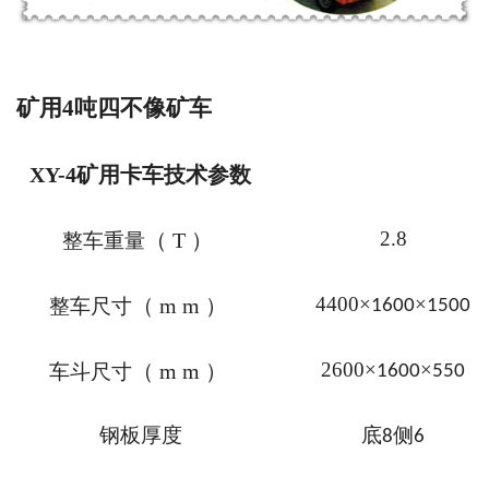
矿用
4
吨四不像矿车
XY-4
矿用卡车技术参数
2.8
（
T
）
整车重量
4400
×
×
（
mm
）
整车尺寸
1600
1500
2600
×
×
（
mm
）
车斗尺寸
1600
550
钢板厚度
底
侧
8
6