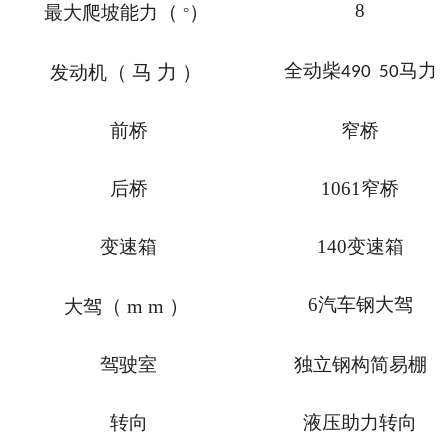
8
（
）
最大爬坡能力
°
全动柴
马力
（
马力
）
发动机
490 50
前桥
窄桥
后桥
1061
窄桥
变速箱
140
变速箱
6
汽车钢大驾
（
mm
）
大驾
驾驶室
独立钢构简易棚
转向
液压助力转向