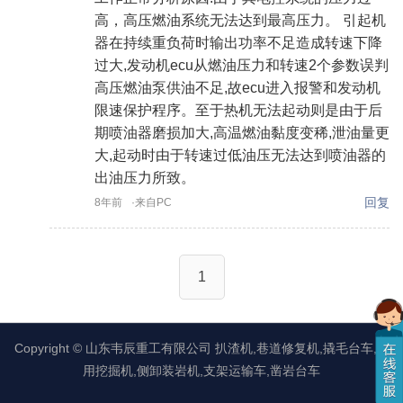
高，高压燃油系统无法达到最高压力。 引起机
器在持续重负荷时输出功率不足造成转速下降
过大,发动机ecu从燃油压力和转速2个参数误判
高压燃油泵供油不足,故ecu进入报警和发动机
限速保护程序。至于热机无法起动则是由于后
期喷油器磨损加大,高温燃油黏度变稀,泄油量更
大,起动时由于转速过低油压无法达到喷油器的
出油压力所致。
回复
8年前
·来自PC
1
Copyright ©
山东韦辰重工有限公司
扒渣机,巷道修复机,撬毛台车,矿
用挖掘机,侧卸装岩机,支架运输车,凿岩台车