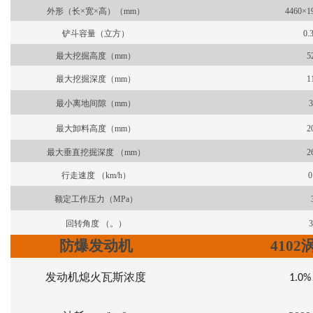
外形
（长×宽×高）
（
mm
）
4460
×1
铲斗容量
（
立方
）
0.
最大挖掘高度
（
mm
）
5
最大挖掘深度
（
mm
）
1
最小离地间隙
（
mm
）
3
最大卸料高度
（
mm
）
2
最大垂直挖掘深度
（
mm
）
2
行走速度
（
km/h
）
0
额定工作压力
（
MPa
）
回转角度
（
。
）
3
防爆发动机
410
发动机熄火瓦斯浓度
1.0