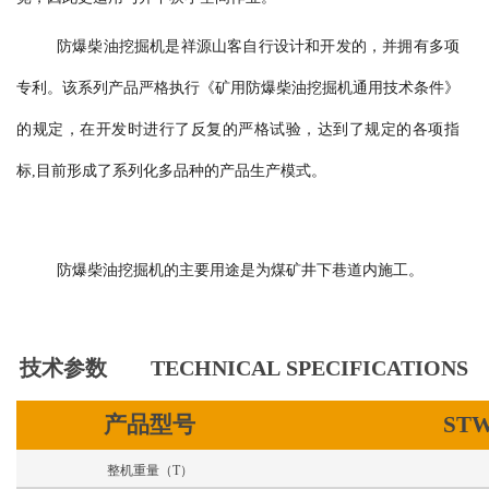
防爆柴油
挖掘
机是
祥源山客
自行设计和开发的，并拥有多项
专利。该系列产品严格执行《矿用防爆柴油
挖掘
机通用技术条件》
的规定，在开发时进行了反复的严格试验，达到了规定的各项指
标
,目前形成了系列化多品种的产品生产模式。
防爆柴油
挖掘
机的主要用途是为
煤
矿井下
巷
道内
施工
。
技术参数
TECHNICAL SPECIFICATIONS
产品型号
STW
整机重量（
T
）