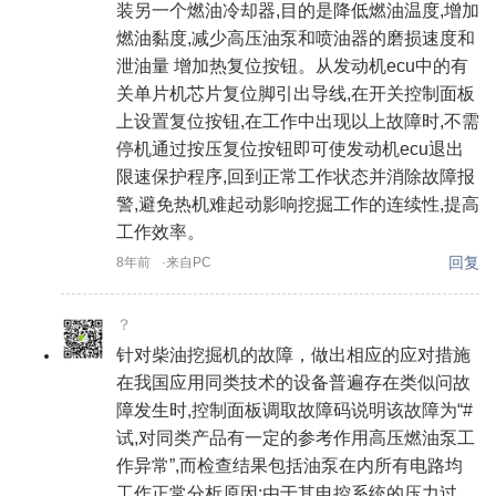
装另一个燃油冷却器,目的是降低燃油温度,增加
燃油黏度,减少高压油泵和喷油器的磨损速度和
泄油量 增加热复位按钮。从发动机ecu中的有
关单片机芯片复位脚引出导线,在开关控制面板
上设置复位按钮,在工作中出现以上故障时,不需
停机通过按压复位按钮即可使发动机ecu退出
限速保护程序,回到正常工作状态并消除故障报
警,避免热机难起动影响挖掘工作的连续性,提高
工作效率。
回复
8年前
·来自PC
？
针对柴油挖掘机的故障，做出相应的应对措施
在我国应用同类技术的设备普遍存在类似问故
障发生时,控制面板调取故障码说明该故障为“#
试,对同类产品有一定的参考作用高压燃油泵工
作异常”,而检查结果包括油泵在内所有电路均
工作正常分析原因:由于其电控系统的压力过