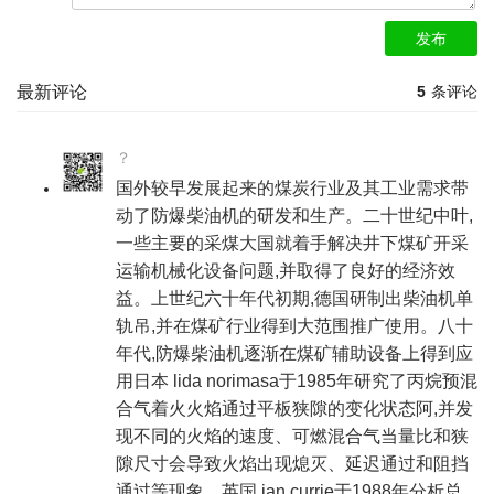
发布
最新评论
5
条评论
？
国外较早发展起来的煤炭行业及其工业需求带
动了防爆柴油机的研发和生产。二十世纪中叶,
一些主要的采煤大国就着手解决井下煤矿开采
运输机械化设备问题,并取得了良好的经济效
益。上世纪六十年代初期,德国研制出柴油机单
轨吊,并在煤矿行业得到大范围推广使用。八十
年代,防爆柴油机逐渐在煤矿辅助设备上得到应
用日本 lida norimasa于1985年研究了丙烷预混
合气着火火焰通过平板狭隙的变化状态阿,并发
现不同的火焰的速度、可燃混合气当量比和狭
隙尺寸会导致火焰出现熄灭、延迟通过和阻挡
通过等现象。英国 jan currie于1988年分析总