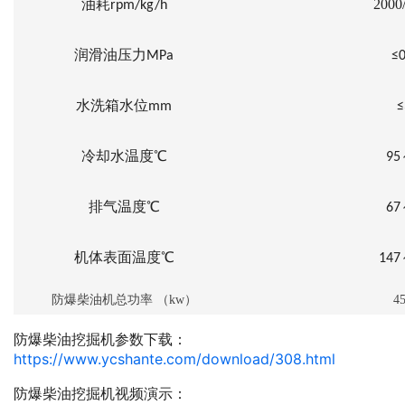
油耗
2000
rpm/kg/h
润滑油压力
MPa
≤0
水洗箱水位
mm
≤
冷却水温度
℃
95
排气温度
℃
67
机体表面温度
℃
147
防爆柴油机
总功率
（
kw
）
45
防爆柴油挖掘机参数下载：
https://www.ycshante.com/download/308.html
防爆柴油挖掘机视频演示：