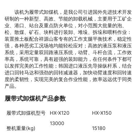
该机为履带式卸煤机，是我公司引进国外先进技术开发
研制的一种新型、高效、节能的卸载机械，主要用于工矿企
业、港口、站台及重点防火单位，对小范围大批量的泡、
松、散煤、矿石、块料进行装卸、堆垛、拆垛和喂料作业：
装置推土板配合祥源山客专有的工作支腿平衡技术，稳定性
强，各种恶劣工况场地均能轻松应对；高效的液压泵和液压
系统，采用定量双回路液压系统，动臂、斗杆合流，工作效
率高，系统可靠，具有超强的装卸能力，在任何条件下都可
以发挥完美的工作性能；韩国进口液压先导操纵杆系，结合
进口回转马达和强劲的回转减速器，加快动臂速度和回转速
度的柔韧性，实现完美的复合作业性能，效率远远优于同类
产品。
履带式卸煤机产品参数
履带式卸煤机型号
HX-X120
HX-X150
13000
整机重量(kg)
15180