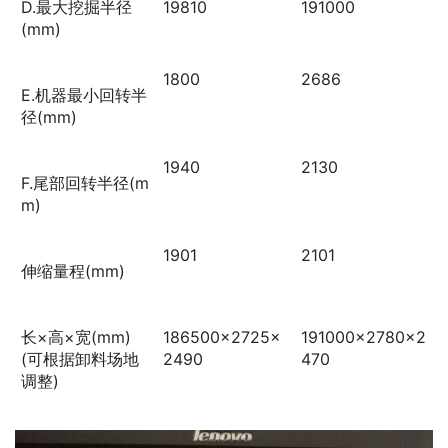
D.最大挖掘半径
19810
191000
(mm)
1800
2686
E.机器最小回转半
径(mm)
1940
2130
F.尾部回转半径(m
m)
1901
2101
伸缩量程(mm)
长×高×宽(mm)
186500×2725×
191000×2780×2
(可根据卸料场地
2490
470
调整)