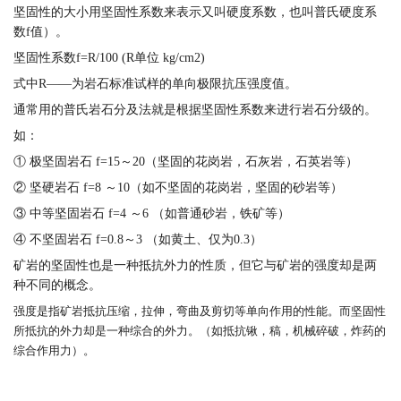
坚固性的大小用坚固性系数来表示又叫硬度系数，也叫普氏硬度系
数f值）。
坚固性系数f=R/100 (R单位 kg/cm2)
式中R——为岩石标准试样的单向极限抗压强度值。
通常用的普氏岩石分及法就是根据坚固性系数来进行岩石分级的。
如：
① 极坚固岩石 f=15～20（坚固的花岗岩，石灰岩，石英岩等）
② 坚硬岩石 f=8 ～10（如不坚固的花岗岩，坚固的砂岩等）
③ 中等坚固岩石 f=4 ～6 （如普通砂岩，铁矿等）
④ 不坚固岩石 f=0.8～3 （如黄土、仅为0.3）
矿岩的坚固性也是一种抵抗外力的性质，但它与矿岩的强度却是两
种不同的概念。
强度是指矿岩抵抗压缩，拉伸，弯曲及剪切等单向作用的性能。而坚固性
所抵抗的外力却是一种综合的外力。（如抵抗锹，稿，机械碎破，炸药的
综合作用力）。