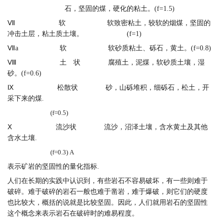
石，坚固的煤，硬化的粘土。(f=1.5)
Ⅶ 软 软致密粘土，较软的烟煤，坚固的
冲击土层，粘土质土壤。 (f=1)
Ⅶa 软 软砂质粘土、砾石，黄土。(f=0.8)
Ⅷ 土 状 腐殖土，泥煤，软砂质土壤，湿
砂。(f=0.6)
Ⅸ 松散状 砂，山砾堆积，细砾石，松土，开
采下来的煤.
(f=0.5)
Ⅹ 流沙状 流沙，沼泽土壤，含水黄土及其他
含水土壤.
(f=0.3) A
表示矿岩的坚固性的量化指标.
人们在长期的实践中认识到，有些岩石不容易破坏，有一些则难于
破碎。难于破碎的岩石一般也难于凿岩，难于爆破，则它们的硬度
也比较大，概括的说就是比较坚固。因此，人们就用岩石的坚固性
这个概念来表示岩石在破碎时的难易程度。