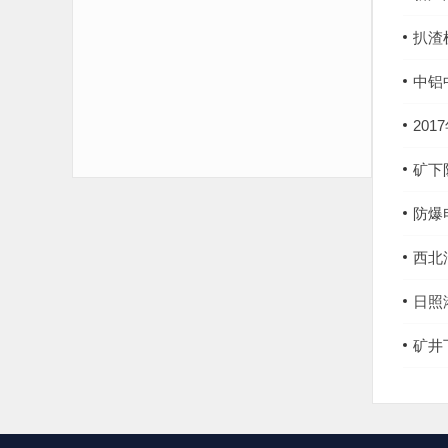
扒渣
中铝
20
矿下
防爆
西北
日照
矿井