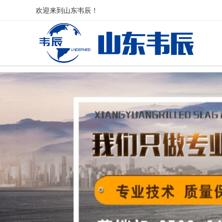
欢迎来到
山东韦辰
！