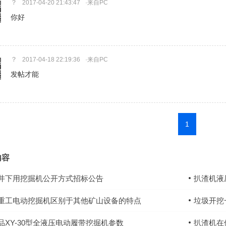
？
2017-04-20 21:43:47
·来自PC
你好
？
2017-04-18 22:19:36
·来自PC
发帖才能
1
内容
井下用挖掘机公开方式招标公告
扒渣机液
重工电动挖掘机区别于其他矿山设备的特点
垃圾开挖
品XY-30型全液压电动履带挖掘机参数
扒渣机在