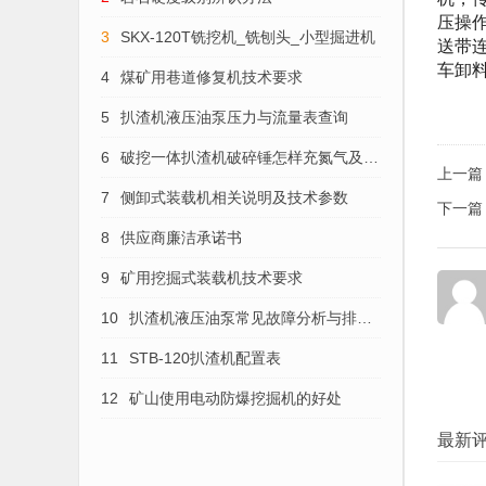
压操
3
SKX-120T铣挖机_铣刨头_小型掘进机
送带
车卸
4
煤矿用巷道修复机技术要求
5
扒渣机液压油泵压力与流量表查询
6
破挖一体扒渣机破碎锤怎样充氮气及保
上一篇
养与维修
7
侧卸式装载机相关说明及技术参数
下一篇
8
供应商廉洁承诺书
9
矿用挖掘式装载机技术要求
10
扒渣机液压油泵常见故障分析与排除
办法
11
STB-120扒渣机配置表
12
矿山使用电动防爆挖掘机的好处
最新