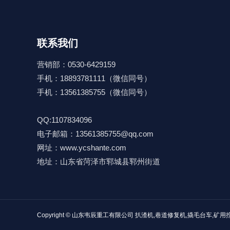
联系我们
营销部：0530-6429159
手机：18893781111（微信同号）
手机：13561385755（微信同号）
QQ:1107834096
电子邮箱：13561385755@qq.com
网址：www.ycshante.com
地址：山东省菏泽市郓城县郓州街道
Copyright ©
山东韦辰重工有限公司
扒渣机,巷道修复机,撬毛台车,矿用