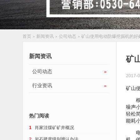
首页
新闻资讯
公司动态
矿山使用电动防爆挖掘机的好
>
>
>
履带扒渣机
新闻资讯
矿
公司动态
»
2017-0
行业资讯
»
矿山
根据
噪声
轻松
热门阅读
能耗
1
肖家洼煤矿矿井概况
电动
机，
2
岩石硬度级别辨认办法