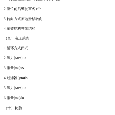
2.
座位前后驾驶室各
个
1
3.
转向方式原地滑移转向
4.
车架结构整体结构
（九）液压系统
1.
循环方式闭式
2.
压力
(MPa)35
3.
排量
(mL)55
4.
过滤器
( pm)lo
5.
压力
(MPa)35
6.
排量
(mL)60
（十）轮胎