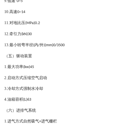
9.
低速·
0~5
10.
高速
0~14
11.
对地比压
(MPa)0.2
12.
牵引力
(kN)30
13.
最小转弯半径
内
外
(
/
)(mm)0/3500
（五）驱动装置
1.
最大功率
(kw)45
2.
启动方式压缩空气启动
3.
冷却方式强制水冷却
4.
油箱容积
(L)63
（六）进排气系统
1.
进气方式自然吸气
进气栅栏
+