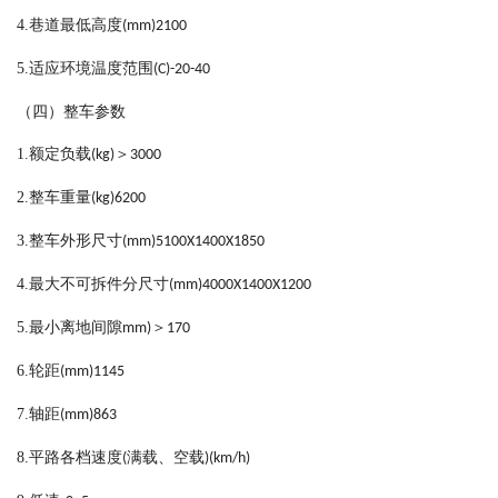
4.
巷道最低高度
(mm)2100
5.
适应环境温度范围
(C)-20-40
（四）整车参数
1.
额定负载
＞
(kg)
3000
2.
整车重量
(kg)6200
3.
整车外形尺寸
(mm)5100X1400X1850
4.
最大不可拆件分尺寸
(mm)4000X1400X1200
5.
最小离地间隙
＞
mm)
170
6.
轮距
(mm)1145
7.
轴距
(mm)863
8.
平路各档速度
满载、空载
(
)(km/h)