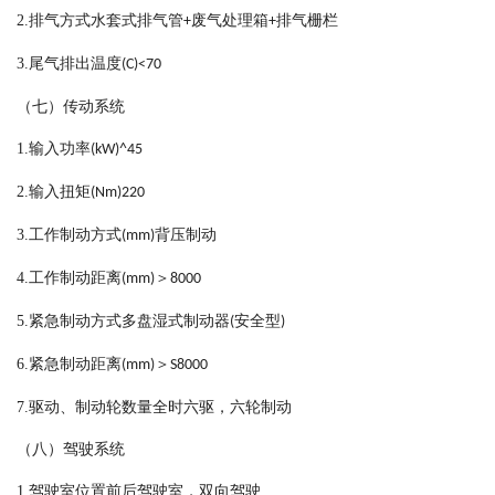
2.
排气方式水套式排气管
废气处理箱
排气栅栏
+
+
3.
尾气排出温度
(C)<70
（七）传动系统
1.
输入功率
(kW)^45
2.
输入扭矩
(Nm)220
3.
工作制动方式
背压制动
(mm)
4.
工作制动距离
＞
(mm)
8000
5.
紧急制动方式多盘湿式制动器
安全型
(
)
6.
紧急制动距离
＞
(mm)
S8000
7.
驱动、制动轮数量全时六驱，六轮制动
（八）驾驶系统
1.
驾驶室位置前后驾驶室，双向驾驶