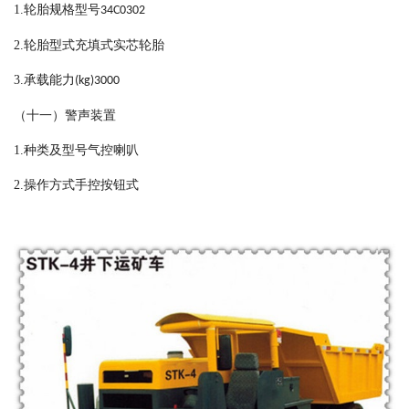
1.
轮胎规格型号
34C0302
2.
轮胎型式充填式实芯轮胎
3.
承载能力
(kg)3000
（十一）警声装置
1.
种类及型号气控喇叭
2.
操作方式手控按钮式