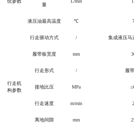
统参数
L/min
1
量
液压油最高温度
℃
行走驱动方式
/
集成液压马
履带板宽度
mm
3
行走形式
/
履
行走机
接地比压
MPa
≤
构参数
行走速度
m/min
离地间隙
mm
2