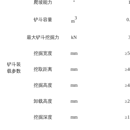
爬坡能力
°
3
铲斗容量
0
m
最大铲斗挖掘力
kN
挖掘宽度
mm
≥5
铲斗装
挖取距离
mm
≥4
载参数
挖掘高度
mm
≥4
卸载高度
mm
≥2
挖掘深度
mm
≥1