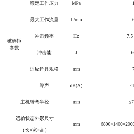
额定工作压力
MPa
最大工作流量
L/min
冲击频率
Hz
7.
破碎锤
参数
冲击能
J
6
适应钎具规格
mm
噪声
dB(A)
≤
主机转弯半径
mm
≤7
运输状态外形尺寸
mm
6800×1400×2
（长×宽×高）