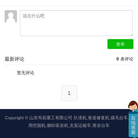
发布
最新评论
0
条评论
暂无评论
1
Copyright ©
山东韦辰重工有限公司
扒渣机,巷道修复机,撬毛台车,矿
用挖掘机,侧卸装岩机,支架运输车,凿岩台车